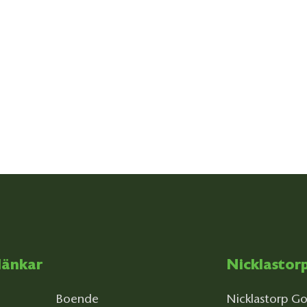
länkar
Nicklastor
Boende
Nicklastorp Go