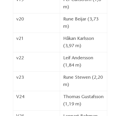
v19
Per Carlström (1,8
m)
v20
Rune Beijar (3,73
m)
v21
Håkan Karlsson
(3,97 m)
v22
Leif Andersson
(1,84 m)
v23
Rune Stewen (2,20
m)
V24
Thomas Gustafsson
(1,19 m)