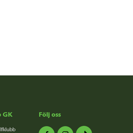
p GK
Följ oss
lfklubb