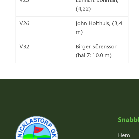
V25
Lennart Bohman,
(4,22)
V26
John Holthuis, (3,4
m)
V32
Birger Sörensson
(hål 7: 10.0 m)
Snabb
Hem