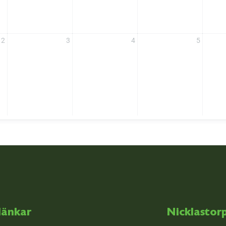
2
3
4
5
länkar
Nicklastor