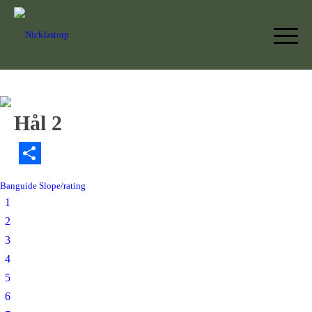
Hål 2
Dela
Banguide
Slope/rating
1
2
3
4
5
6