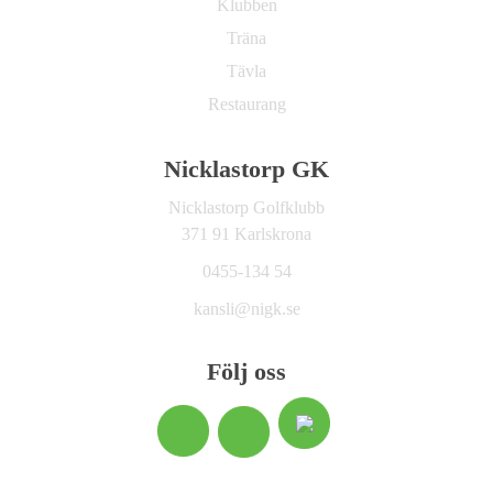
Klubben
Träna
Tävla
Restaurang
Nicklastorp GK
Nicklastorp Golfklubb
371 91 Karlskrona
0455-134 54
kansli@nigk.se
Följ oss